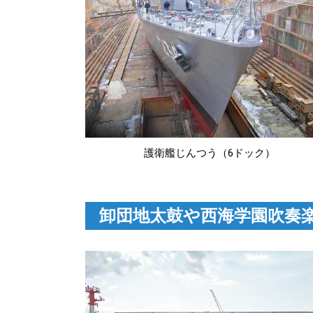
護衛艦じんつう（6ドック）
卸団地太鼓や西海学園吹奏