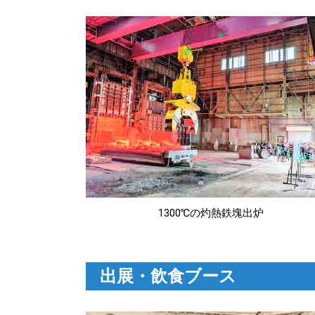
1300℃の灼熱鉄塊出炉
出展・飲食ブース